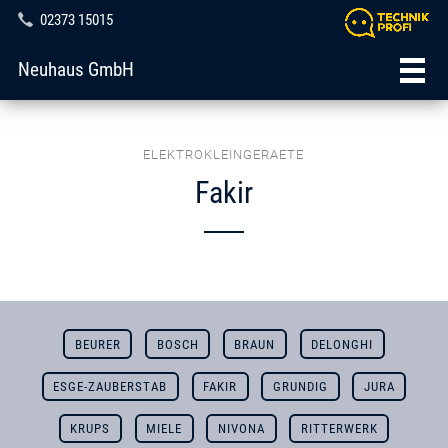
02373 15015
Neuhaus GmbH
ELEKTROKLEINGERAETE
Fakir
BEURER
BOSCH
BRAUN
DELONGHI
ESGE-ZAUBERSTAB
FAKIR
GRUNDIG
JURA
KRUPS
MIELE
NIVONA
RITTERWERK