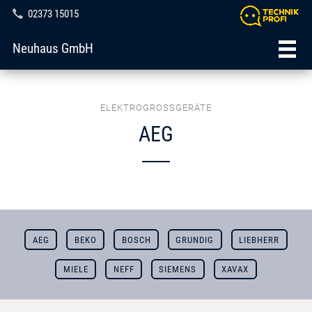
02373 15015
Neuhaus GmbH
ELEKTROGROSSGERÄTE
AEG
AEG
BEKO
BOSCH
GRUNDIG
LIEBHERR
MIELE
NEFF
SIEMENS
XAVAX